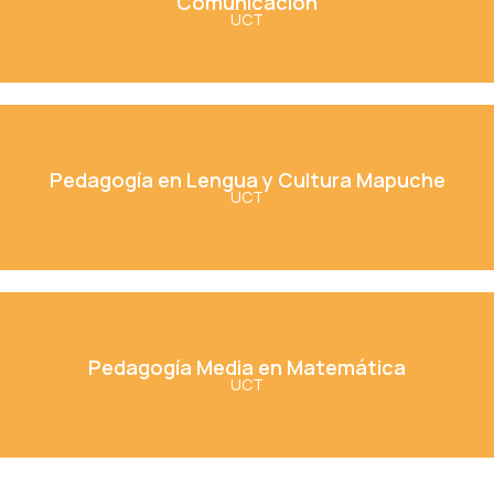
Comunicación
UCT
Ver Carrera
Pedagogía en Lengua y Cultura
Mapuche
Pedagogía en Lengua y Cultura Mapuche
UCT
Ver Carrera
Pedagogía Media en Matemática
Pedagogía Media en Matemática
UCT
Ver Carrera