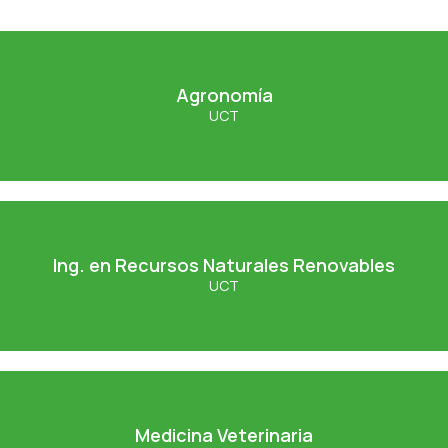
Agronomía
Agronomía
UCT
Ver Carrera
Ing. en Recursos Naturales
Renovables
Ing. en Recursos Naturales Renovables
UCT
Ver Carrera
Medicina Veterinaria
Medicina Veterinaria