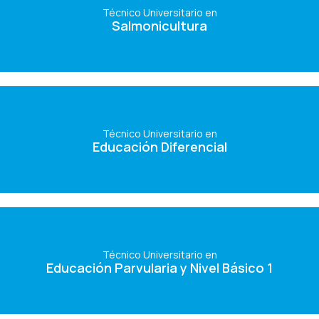
Salmonicultura
Técnico Universitario en
Salmonicultura
Ver Carrera
Técnico Universitario en
Educación Diferencial
Técnico Universitario en
Educación Diferencial
Ver Carrera
Técnico Universitario en
Educación Parvularia y Nivel Básico 1
Técnico Universitario en
Educación Parvularia y Nivel Básico 1
Ver Carrera