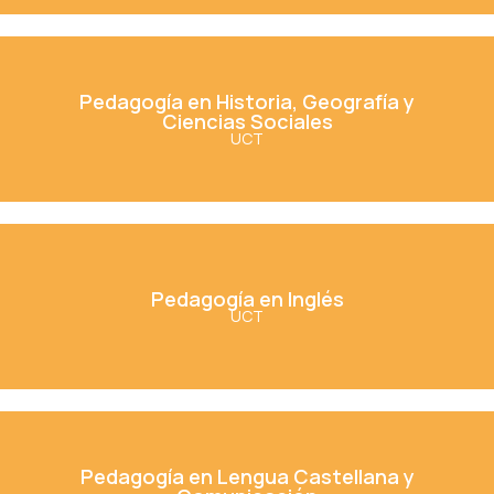
Pedagogía en Historia, Geografía y
Ciencias Sociales
Pedagogía en Historia, Geografía y
Ciencias Sociales
UCT
Ver Carrera
Pedagogía en Inglés
Pedagogía en Inglés
UCT
Ver Carrera
Pedagogía en Lengua Castellana y
Comunicación
Pedagogía en Lengua Castellana y