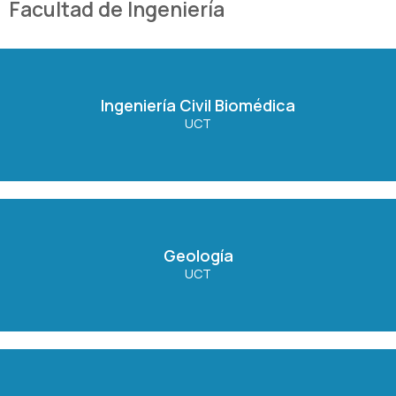
Facultad de Ingeniería
Ingeniería Civil Biomédica
Ingeniería Civil Biomédica
UCT
Ver Carrera
Geología
Geología
UCT
Ver Carrera
Ingeniería Civil Ambiental