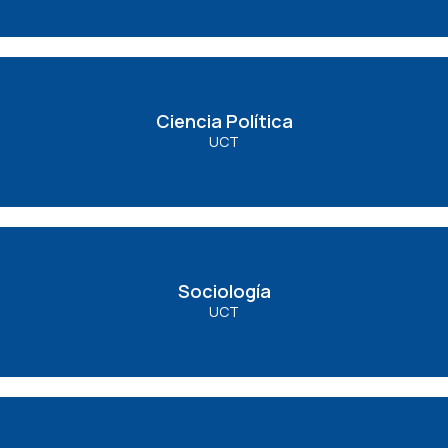
Ciencia Política
Ciencia Política
UCT
Ver Carrera
Sociología
Sociología
UCT
Ver Carrera
Trabajo Social