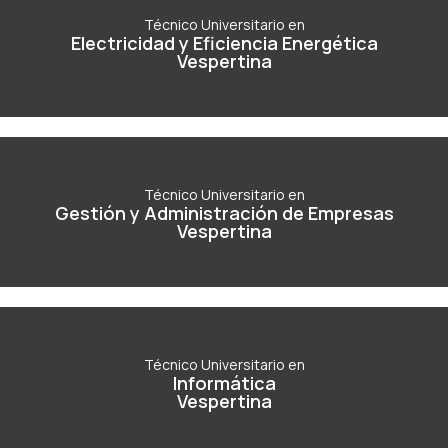
Electricidad y Eficiencia Energética
Técnico Universitario en
Electricidad y Eficiencia Energética
Vespertina
Vespertina
Ver Carrera
Técnico Universitario en
Gestión y Administración de Empresas
Técnico Universitario en
Gestión y Administración de Empresas
Vespertina
Vespertina
Ver Carrera
Técnico Universitario en
Informática
Técnico Universitario en
Informática
Vespertina
Vespertina
Ver Carrera