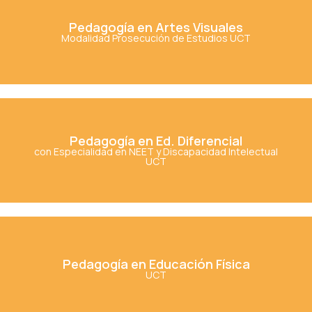
Pedagogía en Artes Visuales
Pedagogía en Artes Visuales
Modalidad Prosecución de Estudios UCT
Ver Carrera
Pedagogía en Ed. Diferencial
Pedagogía en Ed. Diferencial
con Especialidad en NEET y Discapacidad Intelectual
UCT
Ver Carrera
Pedagogía en Educación Física
Pedagogía en Educación Física
UCT
Ver Carrera