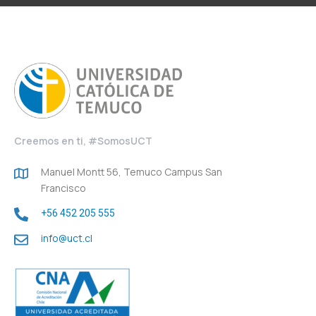
Creemos en ti, #SomosUCT
Manuel Montt 56, Temuco Campus San
Francisco
+56 452 205 555
info@uct.cl