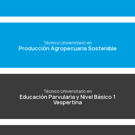
Ver Carrera
Técnico Universitario en
Producción Agropecuaria Sostenible
Técnico Universitario en
Producción Agropecuaria Sostenible
Ver Carrera
Técnico Universitario en
Educación Parvularia y Nivel Básico 1
Técnico Universitario en
Educación Parvularia y Nivel Básico 1
Vespertina
Vespertina
Ver Carrera
Técnico Universitario en