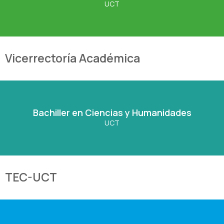
UCT
Ver Carrera
Vicerrectoría Académica
Bachiller en Ciencias y Humanidades
Bachiller en Ciencias y Humanidades
UCT
Ver Carrera
TEC-UCT
Técnico Universitario en