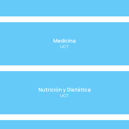
Ver Carrera
Medicina
Medicina
UCT
Ver Carrera
Nutrición y Dietética
Nutrición y Dietética
UCT
Ver Carrera