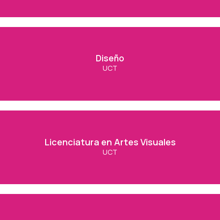
Diseño
Diseño
UCT
Ver Carrera
Licenciatura en Artes Visuales
Licenciatura en Artes Visuales
UCT
Ver Carrera
Oficios Creativos