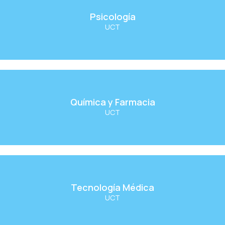
Psicología
Psicología
UCT
Ver Carrera
Química y Farmacia
Química y Farmacia
UCT
Ver Carrera
Tecnología Médica
Tecnología Médica
UCT
Ver Carrera