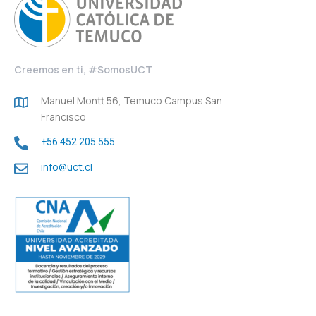
Creemos en ti, #SomosUCT
Manuel Montt 56, Temuco Campus San
Francisco
+56 452 205 555
info@uct.cl