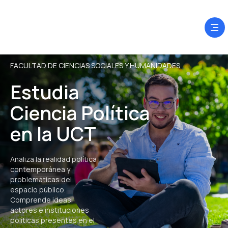
FACULTAD DE CIENCIAS SOCIALES Y HUMANIDADES
Estudia
Ciencia Política
en la UCT
Analiza la realidad política
contemporánea y
problemáticas del
espacio público.
Comprende ideas,
actores e instituciones
políticas presentes en el