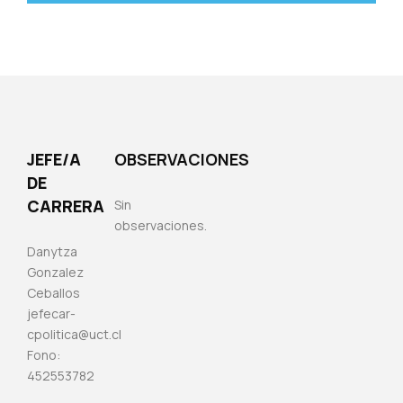
JEFE/A
OBSERVACIONES
DE
CARRERA
Sin
observaciones.
Danytza
Gonzalez
Ceballos
jefecar-
cpolitica@uct.cl
Fono:
452553782