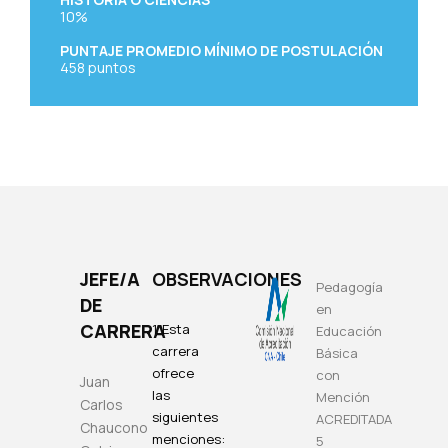
10%
PUNTAJE PROMEDIO MÍNIMO DE POSTULACIÓN
458
puntos
JEFE/A
OBSERVACIONES
Pedagogía
DE
en
CARRERA
1. Esta
Educación
carrera
Básica
ofrece
con
Juan
las
Mención
Carlos
siguientes
ACREDITADA
Chaucono
menciones:
5