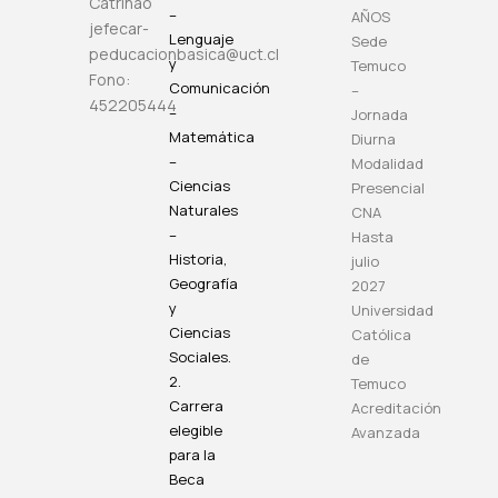
Catrinao
–
AÑOS
jefecar-
Lenguaje
Sede
peducacionbasica@uct.cl
y
Temuco
Fono:
Comunicación
–
452205444
–
Jornada
Matemática
Diurna
–
Modalidad
Ciencias
Presencial
Naturales
CNA
–
Hasta
Historia,
julio
Geografía
2027
y
Universidad
Ciencias
Católica
Sociales.
de
2.
Temuco
Carrera
Acreditación
elegible
Avanzada
para la
Beca