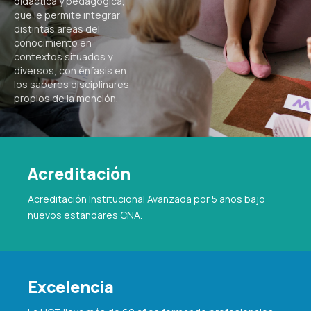
didáctica y pedagógica,
que le permite integrar
distintas áreas del
conocimiento en
contextos situados y
diversos, con énfasis en
los saberes disciplinares
propios de la mención.
Acreditación
Acreditación Institucional Avanzada por 5 años bajo
nuevos estándares CNA.
Excelencia