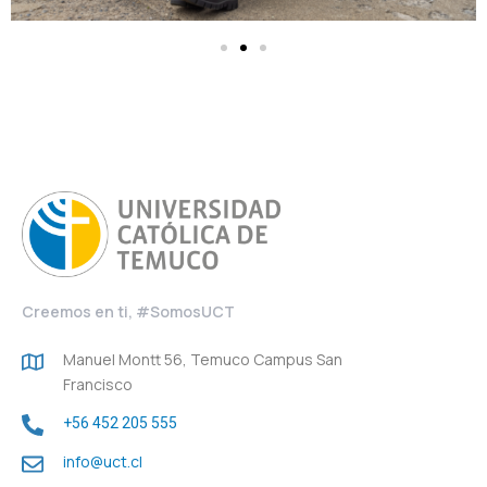
Creemos en ti, #SomosUCT
Manuel Montt 56, Temuco Campus San
Francisco
+56 452 205 555
info@uct.cl