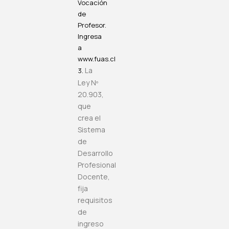
Vocación
de
Profesor.
Ingresa
a
www.fuas.cl
La
3.
Ley Nº
20.903,
que
crea el
Sistema
de
Desarrollo
Profesional
Docente,
fija
requisitos
de
ingreso