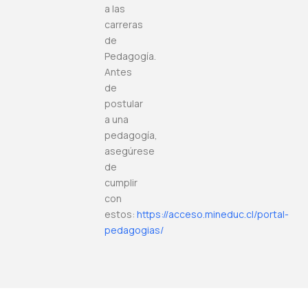
a las
carreras
de
Pedagogía.
Antes
de
postular
a una
pedagogía,
asegúrese
de
cumplir
con
estos:
https://acceso.mineduc.cl/portal-
pedagogias/