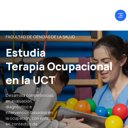
FACULTAD DE CIENCIAS DE LA SALUD
Estudia
Terapia Ocupacional
en la UCT
Desarrolla competencias
en evaluación,
diagnóstico e
intervención basados en
la ocupación, con énfasis
en contextos de