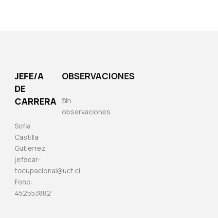
JEFE/A
OBSERVACIONES
DE
CARRERA
Sin
observaciones.
Sofia
Castilla
Gutierrez
jefecar-
tocupacional@uct.cl
Fono:
452553882