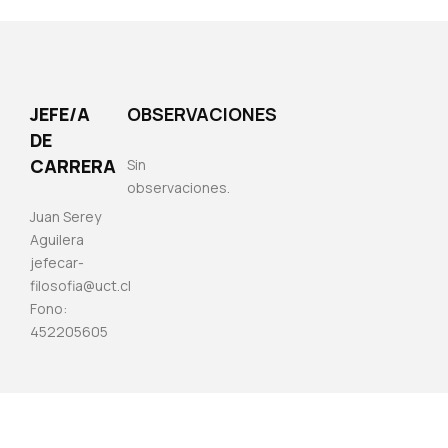
JEFE/A
OBSERVACIONES
DE
CARRERA
Sin
observaciones.
Juan Serey
Aguilera
jefecar-
filosofia@uct.cl
Fono:
452205605