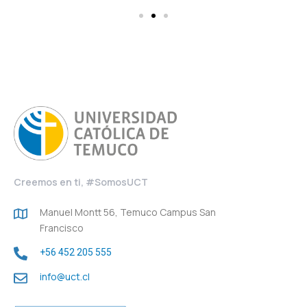
Creemos en ti, #SomosUCT
Manuel Montt 56, Temuco Campus San
Francisco
+56 452 205 555
info@uct.cl