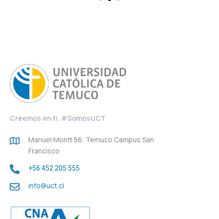
Creemos en ti, #SomosUCT
Manuel Montt 56, Temuco Campus San
Francisco
+56 452 205 555
info@uct.cl