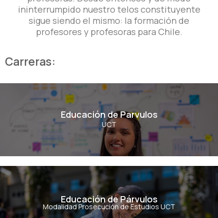
ininterrumpido nuestro telos constituyente
sigue siendo el mismo: la formación de
profesores y profesoras para Chile.
Carreras:
Educación de Parvulos
Educación de Parvulos
UCT
Ver Carrera
Educación de Párvulos
Educación de Párvulos
Modalidad Prosecución de Estudios UCT
Ver Carrera