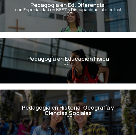
Pedagogía en Ed. Diferencial
con Especialidad en NEET y Discapacidad Intelectual
UCT
Ver Carrera
Pedagogía en Educación Física
Pedagogía en Educación Física
UCT
Ver Carrera
Pedagogía en Historia, Geografía y
Ciencias Sociales
Pedagogía en Historia, Geografía y
Ciencias Sociales
UCT
Ver Carrera