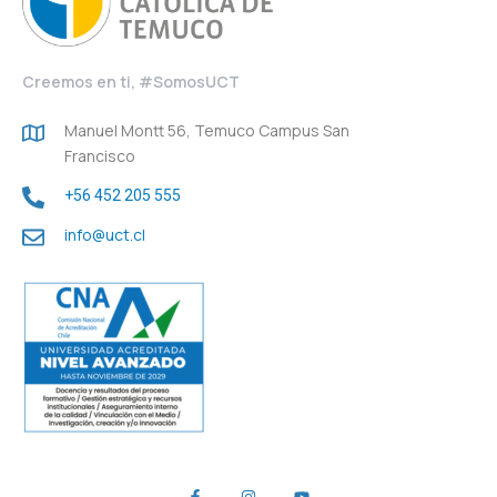
Creemos en ti, #SomosUCT
Manuel Montt 56, Temuco Campus San
Francisco
+56 452 205 555
info@uct.cl