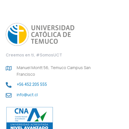
Creemos en ti, #SomosUCT
Manuel Montt 56, Temuco Campus San
Francisco
+56 452 205 555
info@uct.cl