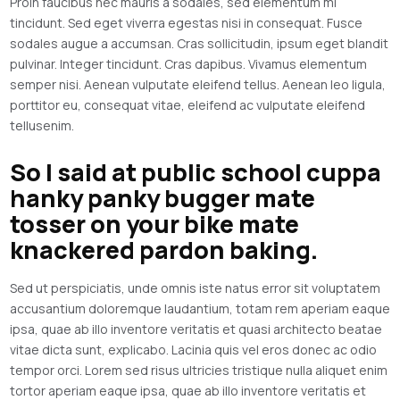
Proin faucibus nec mauris a sodales, sed elementum mi
tincidunt. Sed eget viverra egestas nisi in consequat. Fusce
sodales augue a accumsan. Cras sollicitudin, ipsum eget blandit
pulvinar. Integer tincidunt. Cras dapibus. Vivamus elementum
semper nisi. Aenean vulputate eleifend tellus. Aenean leo ligula,
porttitor eu, consequat vitae, eleifend ac vulputate eleifend
tellusenim.
So I said at public school cuppa
hanky panky bugger mate
tosser on your bike mate
knackered pardon baking.
Sed ut perspiciatis, unde omnis iste natus error sit voluptatem
accusantium doloremque laudantium, totam rem aperiam eaque
ipsa, quae ab illo inventore veritatis et quasi architecto beatae
vitae dicta sunt, explicabo. Lacinia quis vel eros donec ac odio
tempor orci. Lorem sed risus ultricies tristique nulla aliquet enim
tortor aperiam eaque ipsa, quae ab illo inventore veritatis et