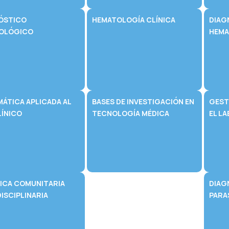
ÓSTICO
HEMATOLOGÍA CLÍNICA
DIAG
OLÓGICO
HEMA
MÁTICA APLICADA AL
BASES DE INVESTIGACIÓN EN
GEST
LÍNICO
TECNOLOGÍA MÉDICA
EL L
ICA COMUNITARIA
DIAG
ISCIPLINARIA
PARA