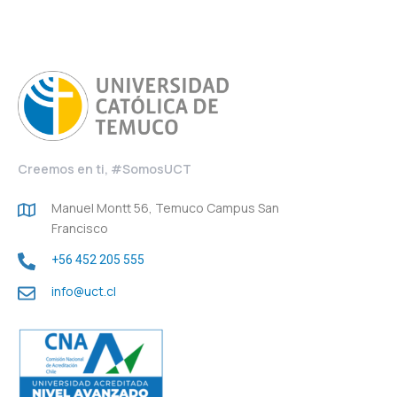
Creemos en ti, #SomosUCT
Manuel Montt 56, Temuco Campus San
Francisco
+56 452 205 555
info@uct.cl