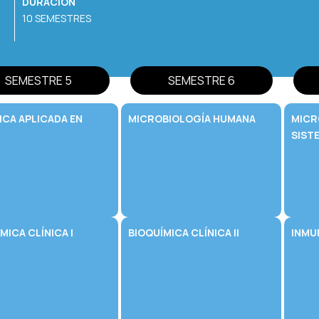
DURACIÓN
10 SEMESTRES
SEMESTRE 5
SEMESTRE 6
ICA APLICADA EN
MICROBIOLOGÍA HUMANA
MICR
SIST
MICA CLÍNICA I
BIOQUÍMICA CLÍNICA II
INMU