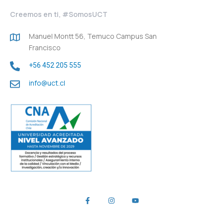
Creemos en ti, #SomosUCT
Manuel Montt 56, Temuco Campus San
Francisco
+56 452 205 555
info@uct.cl