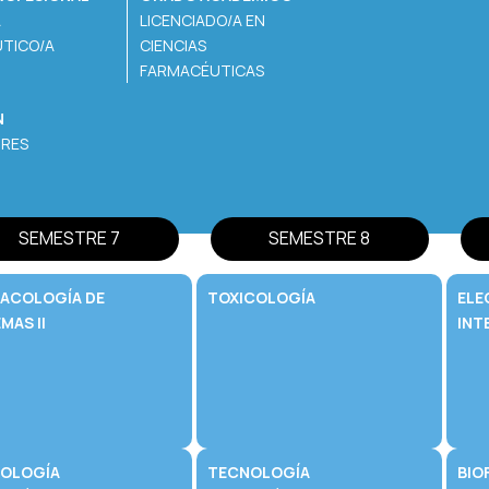
A
LICENCIADO/A EN
TICO/A
CIENCIAS
FARMACÉUTICAS
N
TRES
SEMESTRE 7
SEMESTRE 8
ACOLOGÍA DE
TOXICOLOGÍA
ELE
MAS II
INT
OLOGÍA
TECNOLOGÍA
BIO