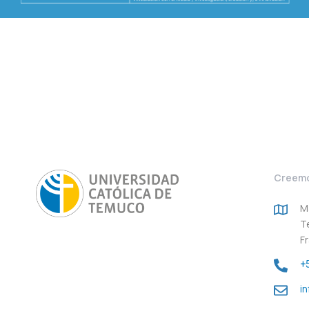
Creemo
M
T
F
+
i