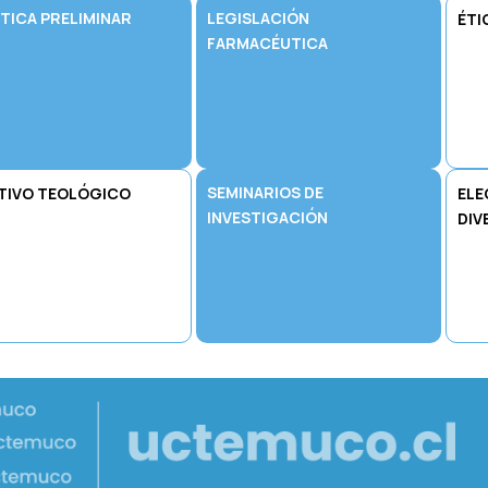
TICA PRELIMINAR
LEGISLACIÓN
ÉTI
FARMACÉUTICA
SEMINARIOS DE
TIVO TEOLÓGICO
ELE
INVESTIGACIÓN
DIV