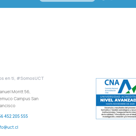
s en ti, #SomosUCT
anuel Montt 56,
emuco Campus San
rancisco
56 452 205 555
nfo@uct.cl