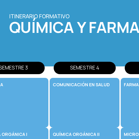
ITINERARIO FORMATIVO
QUÍMICA Y FARM
SEMESTRE 3
SEMESTRE 4
CA
COMUNICACIÓN EN SALUD
FARMA
 ORGÁNICA I
QUÍMICA ORGÁNICA II
MICRO