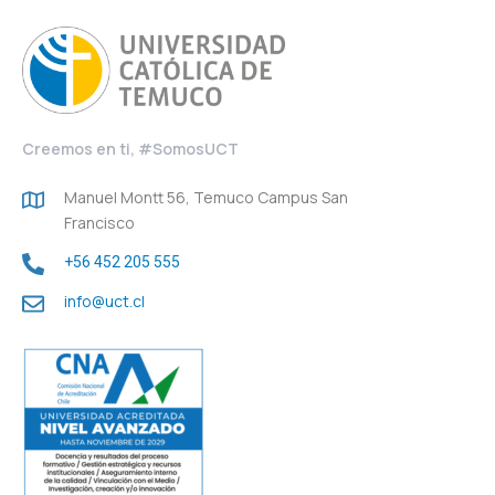
Creemos en ti, #SomosUCT
Manuel Montt 56, Temuco Campus San
Francisco
+56 452 205 555
info@uct.cl