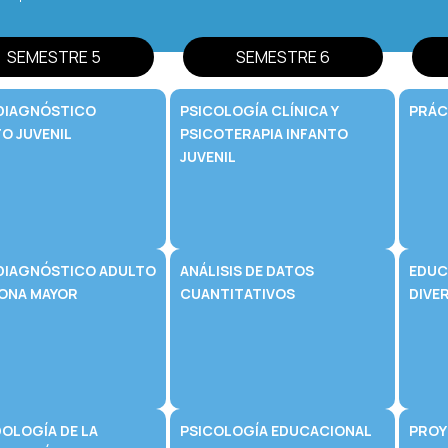
SEMESTRE 5
SEMESTRE 6
DIAGNÓSTICO
PSICOLOGÍA CLÍNICA Y
PRÁC
O JUVENIL
PSICOTERAPIA INFANTO
JUVENIL
DIAGNÓSTICO ADULTO
ANÁLISIS DE DATOS
EDUC
SONA MAYOR
CUANTITATIVOS
DIVE
OLOGÍA DE LA
PSICOLOGÍA EDUCACIONAL
PROY