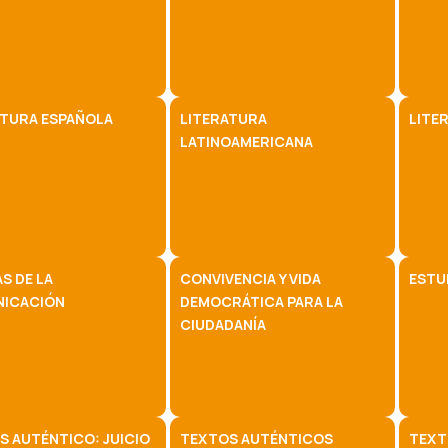
ATURA ESPAÑOLA
LITERATURA
LITE
LATINOAMERICANA
S DE LA
CONVIVENCIA Y VIDA
ESTU
ICACIÓN
DEMOCRÁTICA PARA LA
CIUDADANÍA
S AUTÉNTICO: JUICIO
TEXTOS AUTÉNTICOS
TEXT