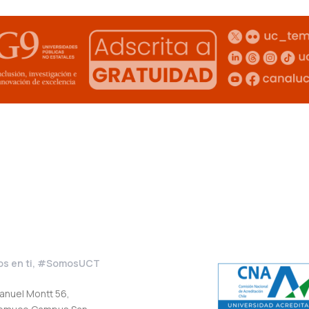
s en ti, #SomosUCT
anuel Montt 56,