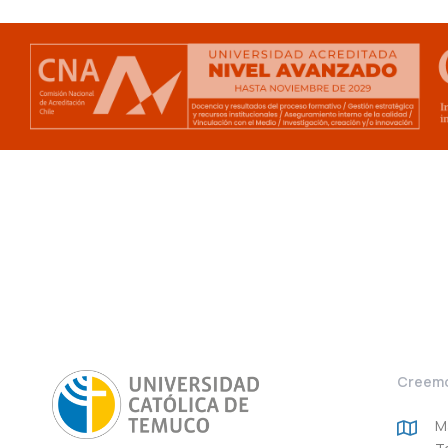
Creemo
M