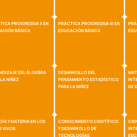
TICA PROGRESIVA II EN
PRÁCTICA PROGRESIVA III EN
PRÁ
ACIÓN BÁSICA
EDUCACIÓN BÁSICA
EDU
NDIZAJE DEL ÁLGEBRA
DESARROLLO DEL
MAT
LA NIÑEZ
PENSAMIENTO ESTADÍSTICO
INT
PARA LA NIÑEZ
DE 
ÍA Y MATERIA EN LOS
CONOCIMIENTO CIENTÍFICO
CIE
S VIVOS
Y DESARROLLO DE
INT
TECNOLOGÍAS
ESC