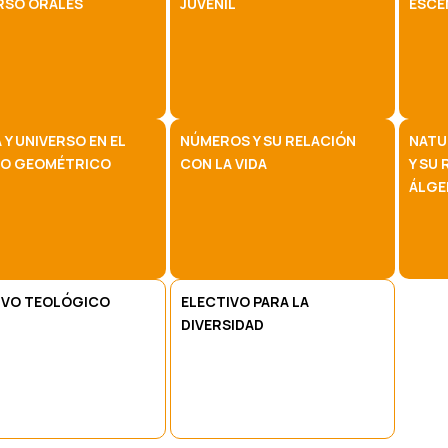
RSO ORALES
JUVENIL
ESCÉ
 Y UNIVERSO EN EL
NÚMEROS Y SU RELACIÓN
NATU
IO GEOMÉTRICO
CON LA VIDA
Y SU 
ÁLGE
IVO TEOLÓGICO
ELECTIVO PARA LA
DIVERSIDAD