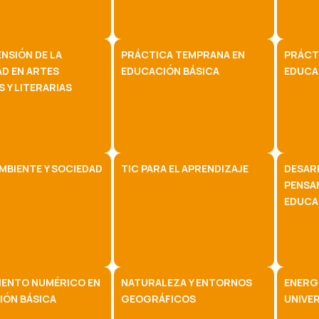
NSIÓN DE LA
PRÁCTICA TEMPRANA EN
PRÁCTI
D EN ARTES
EDUCACIÓN BÁSICA
EDUCA
S Y LITERARIAS
MBIENTE Y SOCIEDAD
TIC PARA EL APRENDIZAJE
DESAR
PENSA
EDUCA
IENTO NUMÉRICO EN
NATURALEZA Y ENTORNOS
ENERGÍ
IÓN BÁSICA
GEOGRÁFICOS
UNIVER