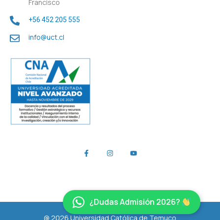
Francisco
+56 452 205 555
info@uct.cl
¿Dudas Admisión 2026?
@ 2026 Universidad Católica de Temuco