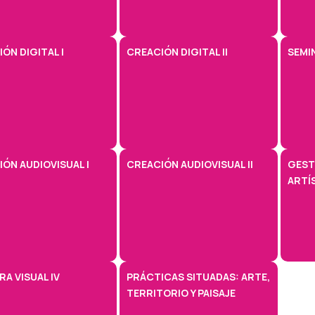
ÓN DIGITAL I
CREACIÓN DIGITAL II
SEMI
ÓN AUDIOVISUAL I
CREACIÓN AUDIOVISUAL II
GEST
ARTÍ
A VISUAL IV
PRÁCTICAS SITUADAS: ARTE,
TERRITORIO Y PAISAJE