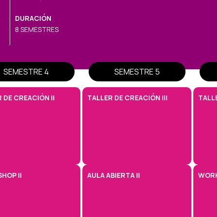
DURACIÓN
8 SEMESTRES
SEMESTRE 4
SEMESTRE 5
 DE CREACIÓN II
TALLER DE CREACIÓN III
TALL
HOP II
AULA ABIERTA II
WORK