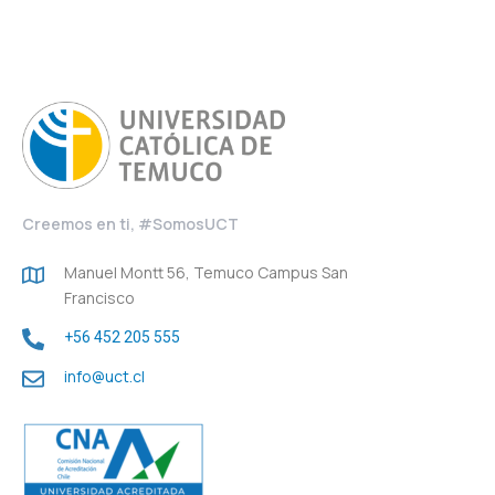
Creemos en ti, #SomosUCT
Manuel Montt 56, Temuco Campus San
Francisco
+56 452 205 555
info@uct.cl