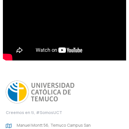
Creemos en ti, #SomosUCT
Manuel Montt 56, Temuco Campus San