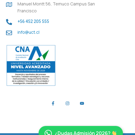
Manuel Montt 56, Temuco Campus San
Francisco
+56 452 205 555
info@uct.cl
¿Dudas Admisión 2026?