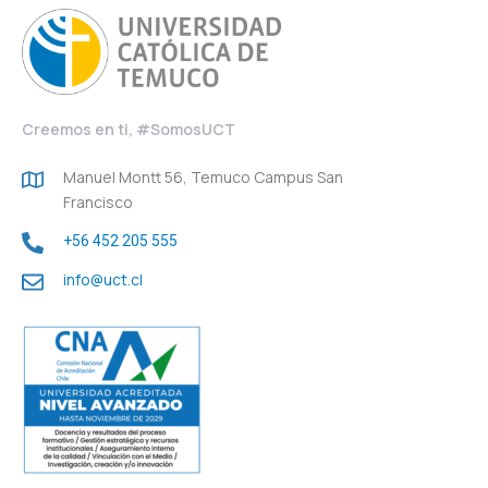
Creemos en ti, #SomosUCT
Manuel Montt 56, Temuco Campus San
Francisco
+56 452 205 555
info@uct.cl