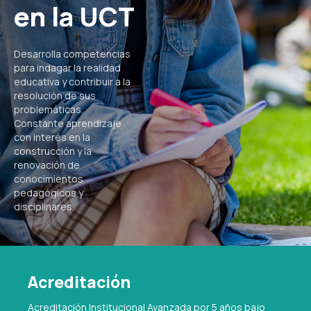
en la UCT
Desarrolla competencias
para indagar la realidad
educativa y contribuir a la
resolución de sus
problemáticas.
Constante aprendizaje
con interés en la
construcción y la
renovación de
conocimientos
pedagógicos y
disciplinares.
Acreditación
Acreditación Institucional Avanzada por 5 años bajo