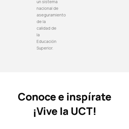
un sistema
nacional de
aseguramiento
de la
calidad de
la
Educación
Superior.
Conoce e inspírate
¡Vive la UCT!