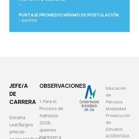
–
PUNTAJE PROMEDIO MÍNIMO DE POSTULACIÓN
–
puntos
JEFE/A
OBSERVACIONES
Educación
DE
de
CARRERA
1. Para el
Párvulos
Proceso de
Modalidad
Admisión
Prosecución
Dorama
de
2026,
Leal Burgos
Estudios
quienes
jefecar-
ACREDITADA
ingresen a
eparvulos@uct.cl