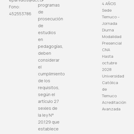
4
AÑOS
programas
Fono:
Sede
de
452553786
Temuco
–
prosecución
Jornada
de
Diurna
estudios
Modalidad
en
Presencial
pedagogías,
CNA
deben
Hasta
considerar
octubre
el
2028
cumplimiento
Universidad
de los
Católica
requisitos,
de
según el
Temuco
artículo 27
Acreditación
sexies de
Avanzada
la ley N°
20.129 que
establece